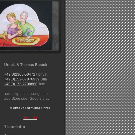
Ursula & Thomas Bastek
+49(0)2365-504727
privat
+49(0)152-57876939
Ulla
+49(0)173-2708888
Tom
oder signal messenger im
app Store oder Google play
Kontakt Formular unter
Kontakt
Translator