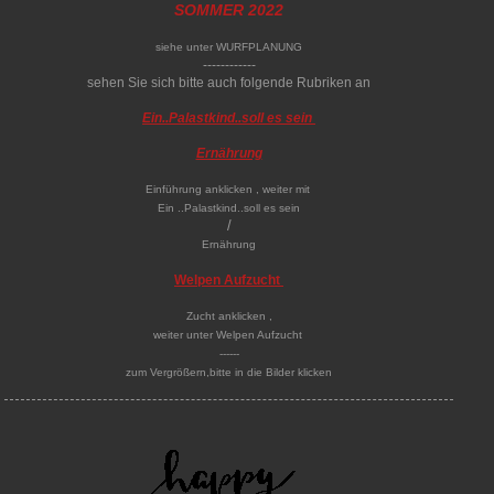
SOMMER 2022
siehe unter WURFPLANUNG
------------
sehen Sie sich bitte auch folgende Rubriken an
Ein..Palastkind..soll es sein
Ernährung
Einführung anklicken , weiter mit
Ein ..Palastkind..soll es sein
/
Ernährung
Welpen Aufzucht
Zucht anklicken ,
weiter unter Welpen Aufzucht
------
zum Vergrößern,bitte in die Bilder klicken