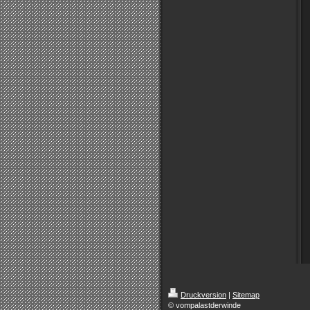
Druckversion
|
Sitemap
© vompalastderwinde