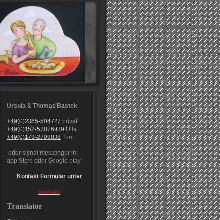
Ursula & Thomas Bastek
+49(0)2365-504727
privat
+49(0)152-57876939
Ulla
+49(0)173-2708888
Tom
oder signal messenger im
app Store oder Google play
Kontakt Formular unter
Kontakt
Translator