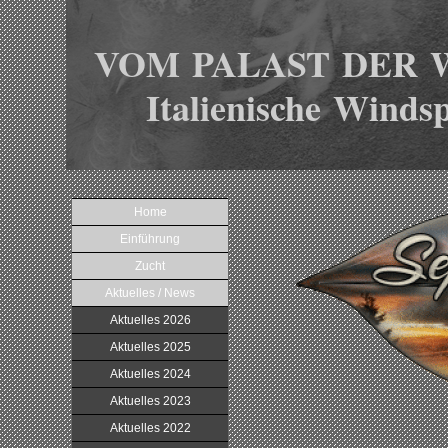
VOM PALAST DER 
Italienische Windsp
Home
Einführung
Zucht
Aktuelles / News
Aktuelles 2026
Aktuelles 2025
Aktuelles 2024
Aktuelles 2023
Aktuelles 2022