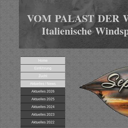
VOM PALAST DER 
Italienische Windsp
Home
Einführung
Zucht
Aktuelles / News
Aktuelles 2026
Aktuelles 2025
Aktuelles 2024
Aktuelles 2023
Aktuelles 2022