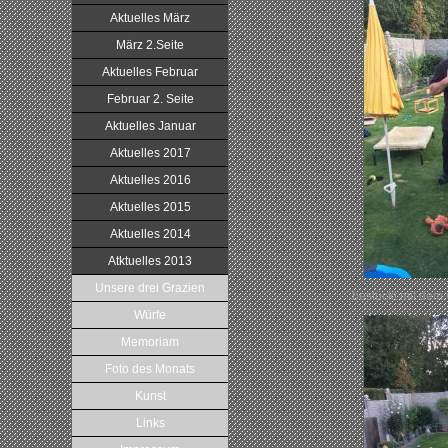
Aktuelles März
März 2.Seite
Aktuelles Februar
Februar 2. Seite
Aktuelles Januar
Aktuelles 2017
Aktuelles 2016
Aktuelles 2015
Aktuelles 2014
Atktuelles 2013
Unsere drei Grazien
bestückt mit dem
Würfe
Memoriam
Foto des Monats
Kunst
Links