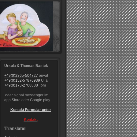
Ursula & Thomas Bastek
+49(0)2365-504727
privat
+49(0)152-57876939
Ulla
+49(0)173-2708888
Tom
oder signal messenger im
app Store oder Google play
Kontakt Formular unter
Kontakt
Translator