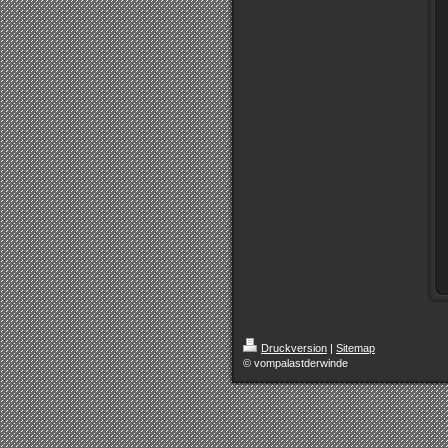
Druckversion
|
Sitemap
© vompalastderwinde