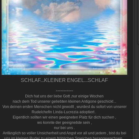
SCHLAF...KLEINER ENGEL...SCHLAF
-----------
Dich hat uns der liebe Gott ,nur einige Wochen
nach dem Tod unserer geliebten kleinen Antigone geschickt ..
Von deinen ersten Menschen nicht gewollt , wurdest du sofort von unserer
Rudelchefin Linda-Lucrezia adoptiert .
Eigentlich sollten wir einen geeigneten Platz für dich suchen ,
wo konnte der geeignetste sein ,
nur bei uns .
Anfänglich so voller Unsicherheit und Angst vor all und jedem , bist du bei
uns im kleinen Rudel zu einem fröhlichen Spielchen herangewachsen...