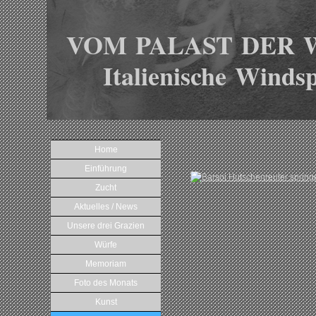
VOM PALAST DER 
Italienische Windsp
Home
Einführung
Zucht
Aktuelles / News
Unsere drei Grazien
Würfe
Memoriam
Foto des Monats
Kunst