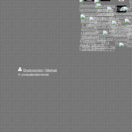
Druckversion
|
Sitemap
© vompalastderwinde