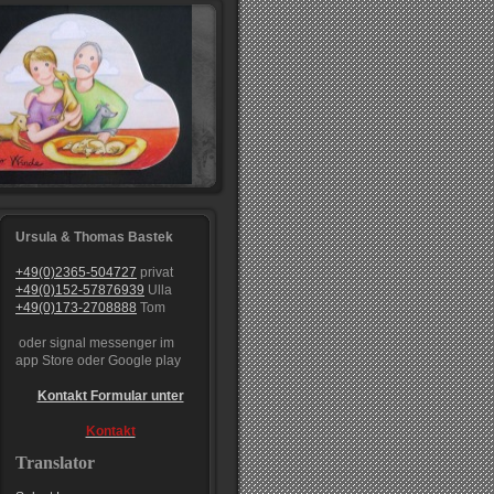
Ursula & Thomas Bastek
+49(0)2365-504727
privat
+49(0)152-57876939
Ulla
+49(0)173-2708888
Tom
oder signal messenger im
app Store oder Google play
Kontakt Formular unter
Kontakt
Translator