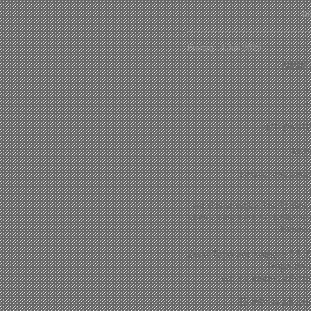
bi
Freitag , 4.Juli 2025
NINE 
*
+
MCH DANTE v
Eled
unsere liebe schwe
Wir sind unsagbar traurig aber
einer Zahnextraktion friedlich 
konnte e
Zwei Tage vor seinem 14. G
Papa im 
wo es keine Schmer
Er lebt in 13 wu