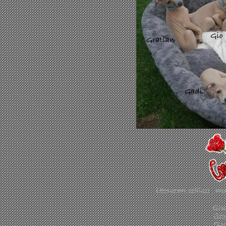
Unseren süßen , wu
Gra
Gia
Gad