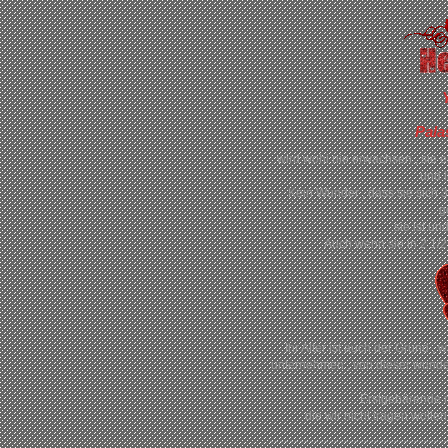
Pala
wird wohl nie erwachsen , sie e
und l
Kein Wunder , dass sie sich 
g
sie ist un
Auch wenn sie in 2 1/2
Ihr Alter ist auch der Grund 
unternehmen , von dieser wun
Erstgebärende mi
die wir nicht tragen wolle