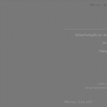
die wir un
Urlaubsidylle an d
Im
Pala
Liebe L
So wunderschöne
Mittwoch , 2.Juli 2025