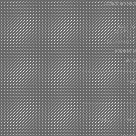
Urlaub am wu
Liebe Ren
Dank Euch fü
Habt no
am Chiemsee mit 
Imperial Is
Pala
Freita
Drei
Unser geliebtes Cand