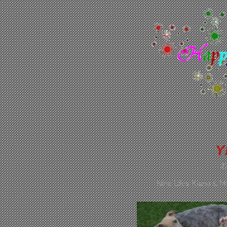
Y
22
Nine Lifes Kiano & 