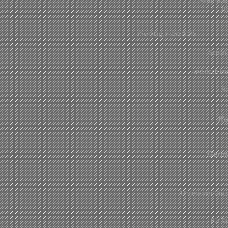
Habt ein
bi
Dienstag, 8.Juli 2025
Schon 
und doch imm
bi
Ku
Germa
Unsere vier Graz
Für Di