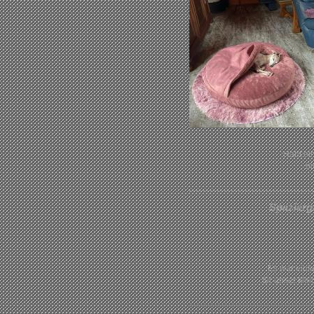
Habt e
bi
Spazierg
Es war einf
für unser kle