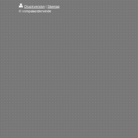
Druckversion
|
Sitemap
© vompalastderwinde