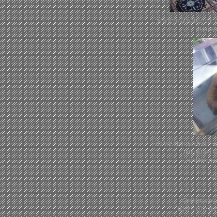
Manchmal haben wir e
in unse
da wir aber auch ein H
fangen wir s
und bringen
bi
Gestern stol
über kleine n