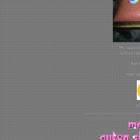
Wir freuen u
bestimmt t
Fee 
mehr s
bi