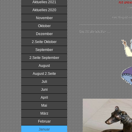
Aktuelles 2021
ist uns
mehr
Aktuelles 2020
zum Vergrößern 
November
Oktober
Da ist sie wieder ....
Dezember
2.Seite Oktober
September
2.Seite September
August
August 2.Seite
Juli
Juni
April
Mai
März
Februar
Januar