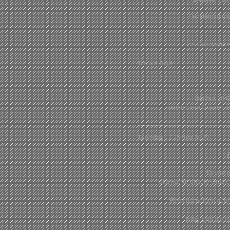
Fensterbild na
Ein Geschenk v
bis die Tage...
Bei fast 10 
sind unsere Grazien 
Dienstag , 7.Januar 2020
Es war m
Ulla hat für unsere Grazie
Fleischscheiben dünn 
fertig sind die 