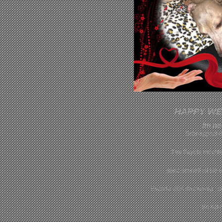
HAPPY WE
Im ne
Schnappschü
Fee Fayola möchte
ganz schnell ist si
Escada stört das wenig , 
So sch