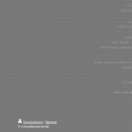
Cl
mit Gia
E
mit Grazi
Har
mit Flavien
dem Papa unserer w
Sowie vielen weiteren l
nur l
Ob mit
allen die 
Druckversion
|
Sitemap
© vompalastderwinde