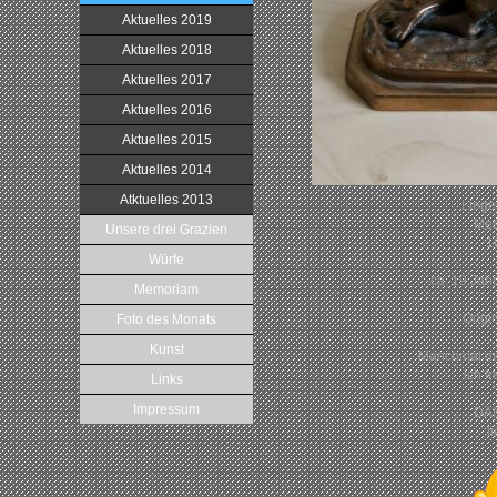
Aktuelles 2019
Aktuelles 2018
Aktuelles 2017
Aktuelles 2016
Aktuelles 2015
Aktuelles 2014
Atktuelles 2013
Liege
Mes
Unsere drei Grazien
16
Würfe
ca. 19 Jah
Memoriam
Origi
Foto des Monats
Kunst
Manchmal mu
ich f
Links
Impressum
DA
l