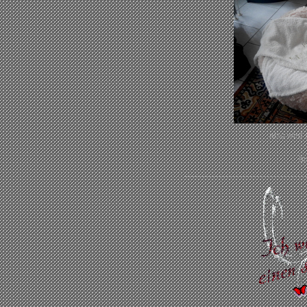
also wird
bi