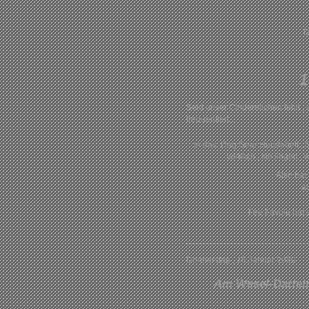
D
1
Seid unser Cinderellchen fehlt ,
frequentiert...
In das Dog Gear Hundebett ..S
wirklich , sie liegen ,
Also hat 
a
Fee Fayola hat
Donnerstag , 16.Januar 2020
Am Wesel-Datteln