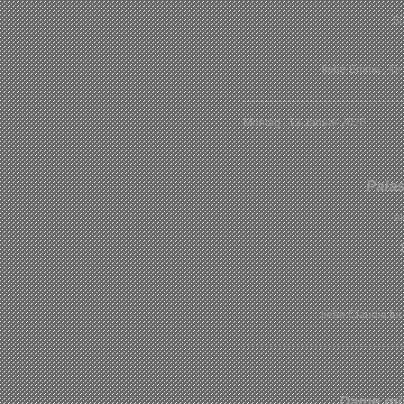
Sü
liebe Emma , für
Montag , 13.Januar 2020
Pala
a
liebe Claudia fü
Dame mi