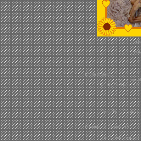
Gr
Pal
Emma schreibt :
Mit meinem Hu
Der Kopf sitzt auf der Se
liebe Emma für dies
Dienstag , 28.Januar 2020
Der Januar neigt sich