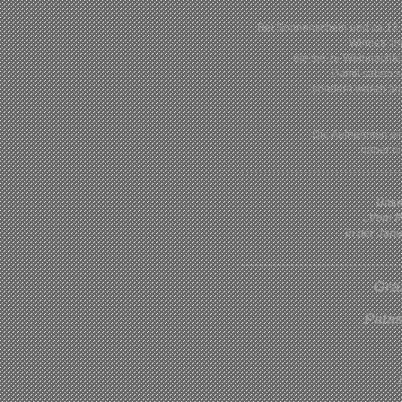
Bei Sonnenschein und ca.12 
Windes ihr
die sie zu Weihnacht
Damit sahen si
sondern waren auc
Die Aufnahmen si
daher ni
Unse
..Vom P
in der Ja
Graz
Pala