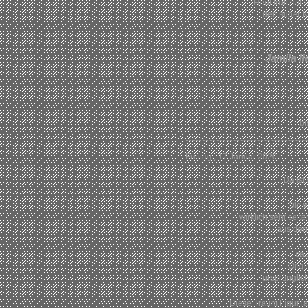
Heut früh hat 
den super K
Jamila l
bi
Freitag , 17.Januar 2020
Da ist 
Die 
wirklich sehr selte
aus den
ca.
Origi
ursprünglic
Diese Traum Figur l