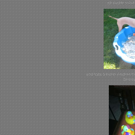
Ich dachte sofor
und habe 5 kleine Entchen fü
Somme