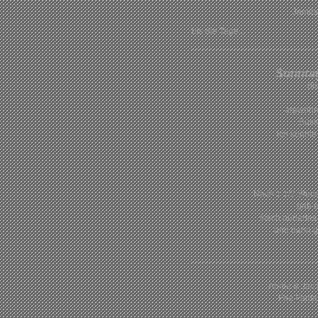
Jamila
bis die Tage...
Sonnta
di
argwöhni
Buss
ich konnte
Nach 1 1/2 Stu
gab e
frisch pürierte
und dann g
Annie & Jac 
Fee Fanta