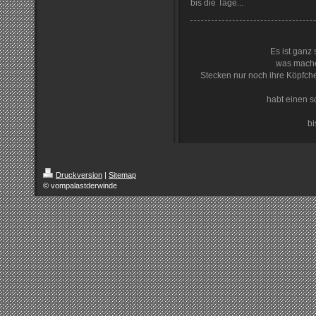
bis die Tage...
Es ist ganz
was mache
Stecken nur noch ihre Köpfche
habt einen 
bi
Druckversion
|
Sitemap
© vompalastderwinde