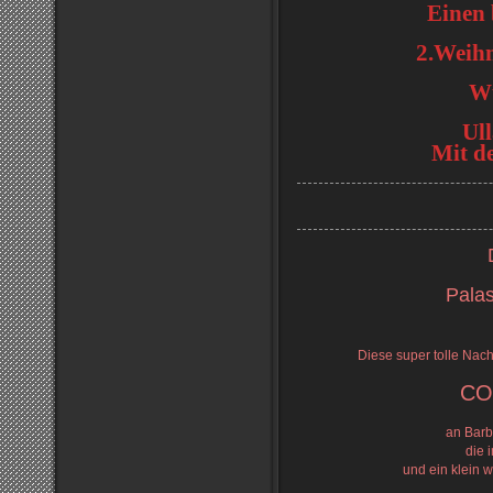
Einen 
2.Weihn
W
Ul
Mit d
Palas
Diese super tolle Nach
CO
an Barb
die 
und ein klein 