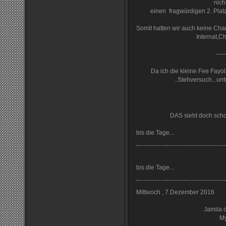
nich
einen fragwürdigen 2. Plat
Somit hatten wir auch keine Cha
Internat,C
-----
Da ich die kleine Fee Fayol
..Stehversuch...un
DAS sieht doch scho
bis die Tage...
bis die Tage...
Mittwoch , 7.Dezember 2016
Jamila 
My