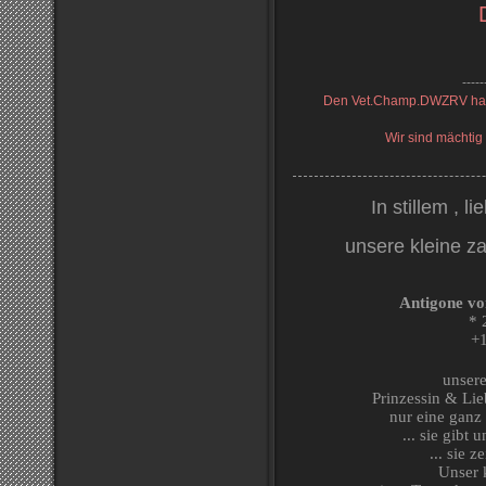
-----
Den Vet.Champ.DWZRV habe
Wir sind mächtig
In stillem , 
unsere kleine z
Antigone vo
* 
+
unser
Prinzessin & Lie
nur eine ganz 
... sie gibt
... sie 
Unser 