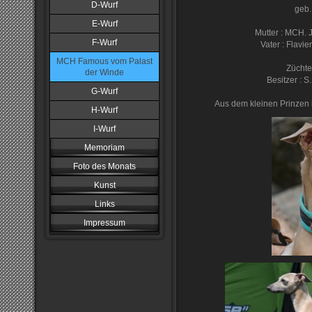
D-Wurf
geb.
E-Wurf
Mutter : MCH. 
F-Wurf
Vater : Flavi
MCH Famous vom Palast
Züchte
der Winde
Besitzer : S
G-Wurf
Aus dem kleinen Prinzen 
H-Wurf
I-Wurf
Memoriam
Foto des Monats
Kunst
Links
Impressum