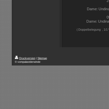
2
Dame: Undina
0
Dame: Undina
( Doppelbelegung , 1/1
Druckversion
|
Sitemap
© vompalastderwinde