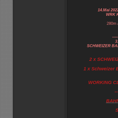
14.Mai 20
WRK K
280m 
----
3
SCHWEIZER BA
2 x SCHWE
1 x Schweizer 
WORKING CL
--
BAH