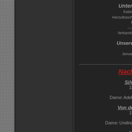
Unte
Kata
Herzultrasc
----
Verbands
Unser
Janua
Nac
Sil
1
Dame: Adel
Von d
1
Dame: Undina